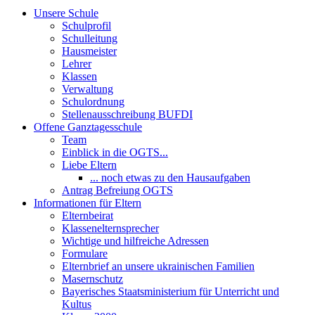
Unsere Schule
Schulprofil
Schulleitung
Hausmeister
Lehrer
Klassen
Verwaltung
Schulordnung
Stellenausschreibung BUFDI
Offene Ganztagesschule
Team
Einblick in die OGTS...
Liebe Eltern
... noch etwas zu den Hausaufgaben
Antrag Befreiung OGTS
Informationen für Eltern
Elternbeirat
Klassenelternsprecher
Wichtige und hilfreiche Adressen
Formulare
Elternbrief an unsere ukrainischen Familien
Masernschutz
Bayerisches Staatsministerium für Unterricht und
Kultus