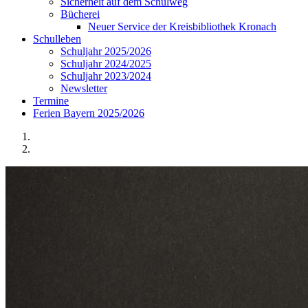
Sicherheit auf dem Schulweg
Bücherei
Neuer Service der Kreisbibliothek Kronach
Schulleben
Schuljahr 2025/2026
Schuljahr 2024/2025
Schuljahr 2023/2024
Newsletter
Termine
Ferien Bayern 2025/2026