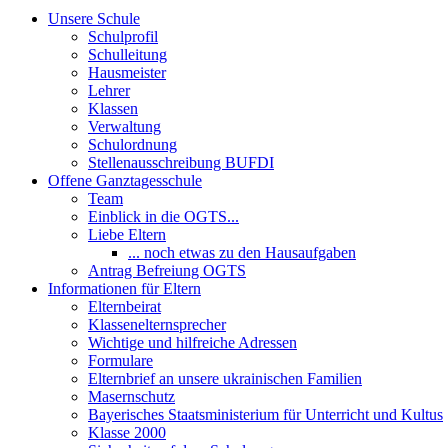
Unsere Schule
Schulprofil
Schulleitung
Hausmeister
Lehrer
Klassen
Verwaltung
Schulordnung
Stellenausschreibung BUFDI
Offene Ganztagesschule
Team
Einblick in die OGTS...
Liebe Eltern
... noch etwas zu den Hausaufgaben
Antrag Befreiung OGTS
Informationen für Eltern
Elternbeirat
Klassenelternsprecher
Wichtige und hilfreiche Adressen
Formulare
Elternbrief an unsere ukrainischen Familien
Masernschutz
Bayerisches Staatsministerium für Unterricht und Kultus
Klasse 2000