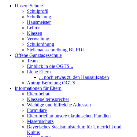
Unsere Schule
Schulprofil
Schulleitung
Hausmeister
Lehrer
Klassen
Verwaltung
Schulordnung
Stellenausschreibung BUFDI
Offene Ganztagesschule
Team
Einblick in die OGTS...
Liebe Eltern
... noch etwas zu den Hausaufgaben
Antrag Befreiung OGTS
Informationen für Eltern
Elternbeirat
Klassenelternsprecher
Wichtige und hilfreiche Adressen
Formulare
Elternbrief an unsere ukrainischen Familien
Masernschutz
Bayerisches Staatsministerium für Unterricht und
Kultus