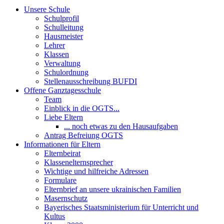
Unsere Schule
Schulprofil
Schulleitung
Hausmeister
Lehrer
Klassen
Verwaltung
Schulordnung
Stellenausschreibung BUFDI
Offene Ganztagesschule
Team
Einblick in die OGTS...
Liebe Eltern
... noch etwas zu den Hausaufgaben
Antrag Befreiung OGTS
Informationen für Eltern
Elternbeirat
Klassenelternsprecher
Wichtige und hilfreiche Adressen
Formulare
Elternbrief an unsere ukrainischen Familien
Masernschutz
Bayerisches Staatsministerium für Unterricht und
Kultus