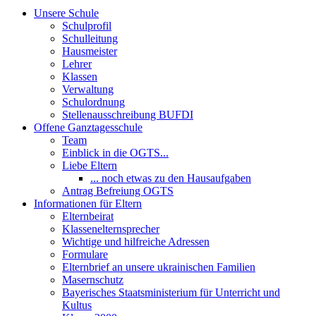
Unsere Schule
Schulprofil
Schulleitung
Hausmeister
Lehrer
Klassen
Verwaltung
Schulordnung
Stellenausschreibung BUFDI
Offene Ganztagesschule
Team
Einblick in die OGTS...
Liebe Eltern
... noch etwas zu den Hausaufgaben
Antrag Befreiung OGTS
Informationen für Eltern
Elternbeirat
Klassenelternsprecher
Wichtige und hilfreiche Adressen
Formulare
Elternbrief an unsere ukrainischen Familien
Masernschutz
Bayerisches Staatsministerium für Unterricht und
Kultus