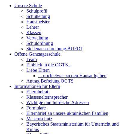
Unsere Schule
Schulprofil
Schulleitung
Hausmeister
Lehrer
Klassen
Verwaltung
Schulordnung
Stellenausschreibung BUFDI
Offene Ganztagesschule
Team
Einblick in die OGTS...
Liebe Eltern
... noch etwas zu den Hausaufgaben
Antrag Befreiung OGTS
Informationen für Eltern
Elternbeirat
Klassenelternsprecher
Wichtige und hilfreiche Adressen
Formulare
Elternbrief an unsere ukrainischen Familien
Masernschutz
Bayerisches Staatsministerium für Unterricht und
Kultus