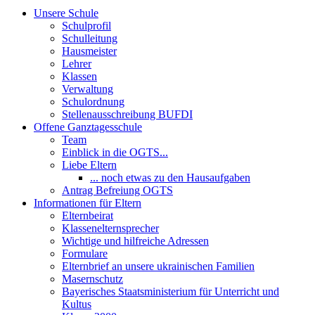
Unsere Schule
Schulprofil
Schulleitung
Hausmeister
Lehrer
Klassen
Verwaltung
Schulordnung
Stellenausschreibung BUFDI
Offene Ganztagesschule
Team
Einblick in die OGTS...
Liebe Eltern
... noch etwas zu den Hausaufgaben
Antrag Befreiung OGTS
Informationen für Eltern
Elternbeirat
Klassenelternsprecher
Wichtige und hilfreiche Adressen
Formulare
Elternbrief an unsere ukrainischen Familien
Masernschutz
Bayerisches Staatsministerium für Unterricht und
Kultus