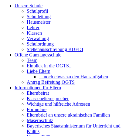
Unsere Schule
Schulprofil
Schulleitung
Hausmeister
Lehrer
Klassen
Verwaltung
Schulordnung
Stellenausschreibung BUFDI
Offene Ganztagesschule
Team
Einblick in die OGTS...
Liebe Eltern
... noch etwas zu den Hausaufgaben
Antrag Befreiung OGTS
Informationen für Eltern
Elternbeirat
Klassenelternsprecher
Wichtige und hilfreiche Adressen
Formulare
Elternbrief an unsere ukrainischen Familien
Masernschutz
Bayerisches Staatsministerium für Unterricht und
Kultus