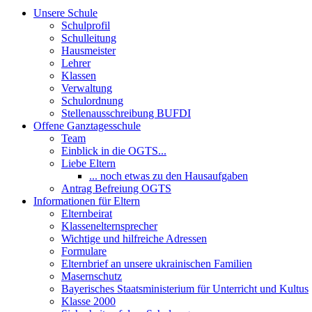
Unsere Schule
Schulprofil
Schulleitung
Hausmeister
Lehrer
Klassen
Verwaltung
Schulordnung
Stellenausschreibung BUFDI
Offene Ganztagesschule
Team
Einblick in die OGTS...
Liebe Eltern
... noch etwas zu den Hausaufgaben
Antrag Befreiung OGTS
Informationen für Eltern
Elternbeirat
Klassenelternsprecher
Wichtige und hilfreiche Adressen
Formulare
Elternbrief an unsere ukrainischen Familien
Masernschutz
Bayerisches Staatsministerium für Unterricht und Kultus
Klasse 2000