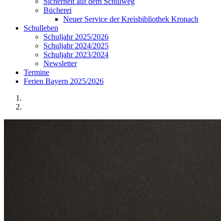
Sicherheit auf dem Schulweg
Bücherei
Neuer Service der Kreisbibliothek Kronach
Schulleben
Schuljahr 2025/2026
Schuljahr 2024/2025
Schuljahr 2023/2024
Newsletter
Termine
Ferien Bayern 2025/2026