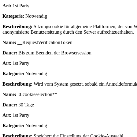
Art:
1st Party
Kategorie:
Notwendig
Beschreibung:
Sitzungscookie für allgemeine Plattformen, der von 
anonymisierte Benutzersitzung durch den Server aufrechtzuerhalten.
Name:
__RequestVerificationToken
Dauer:
Bis zum Beenden der Browsersession
Art:
1st Party
Kategorie:
Notwendig
Beschreibung:
Wird vom System gesetzt, sobald ein Anmeldeformular 
Name:
ld-cookieselection**
Dauer:
30 Tage
Art:
1st Party
Kategorie:
Notwendig
Beschreibung:
Speichert die Einstellung der Cookie-Auswahl