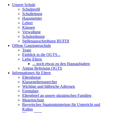
Unsere Schule
Schulprofil
Schulleitung
Hausmeister
Lehrer
Klassen
Verwaltung
Schulordnung
Stellenausschreibung BUFDI
Offene Ganztagesschule
Team
Einblick in die OGTS...
Liebe Eltern
... noch etwas zu den Hausaufgaben
Antrag Befreiung OGTS
Informationen für Eltern
Elternbeirat
Klassenelternsprecher
Wichtige und hilfreiche Adressen
Formulare
Elternbrief an unsere ukrainischen Familien
Masernschutz
Bayerisches Staatsministerium für Unterricht und
Kultus