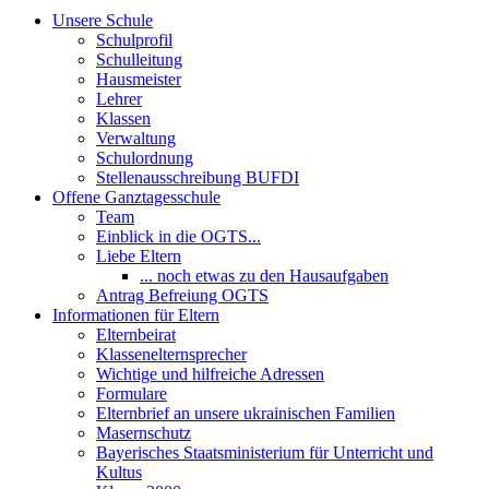
Unsere Schule
Schulprofil
Schulleitung
Hausmeister
Lehrer
Klassen
Verwaltung
Schulordnung
Stellenausschreibung BUFDI
Offene Ganztagesschule
Team
Einblick in die OGTS...
Liebe Eltern
... noch etwas zu den Hausaufgaben
Antrag Befreiung OGTS
Informationen für Eltern
Elternbeirat
Klassenelternsprecher
Wichtige und hilfreiche Adressen
Formulare
Elternbrief an unsere ukrainischen Familien
Masernschutz
Bayerisches Staatsministerium für Unterricht und
Kultus