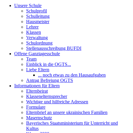
Unsere Schule
Schulprofil
Schulleitung
Hausmeister
Lehrer
Klassen
Verwaltung
Schulordnung
Stellenausschreibung BUFDI
Offene Ganztagesschule
Team
Einblick in die OGTS...
Liebe Eltern
... noch etwas zu den Hausaufgaben
Antrag Befreiung OGTS
Informationen für Eltern
Elternbeirat
Klassenelternsprecher
Wichtige und hilfreiche Adressen
Formulare
Elternbrief an unsere ukrainischen Familien
Masernschutz
Bayerisches Staatsministerium für Unterricht und
Kultus