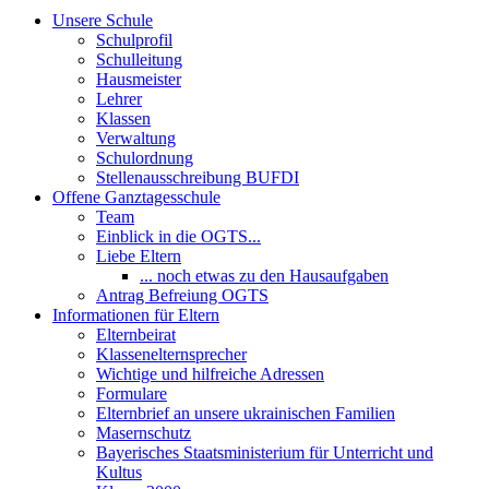
Unsere Schule
Schulprofil
Schulleitung
Hausmeister
Lehrer
Klassen
Verwaltung
Schulordnung
Stellenausschreibung BUFDI
Offene Ganztagesschule
Team
Einblick in die OGTS...
Liebe Eltern
... noch etwas zu den Hausaufgaben
Antrag Befreiung OGTS
Informationen für Eltern
Elternbeirat
Klassenelternsprecher
Wichtige und hilfreiche Adressen
Formulare
Elternbrief an unsere ukrainischen Familien
Masernschutz
Bayerisches Staatsministerium für Unterricht und
Kultus